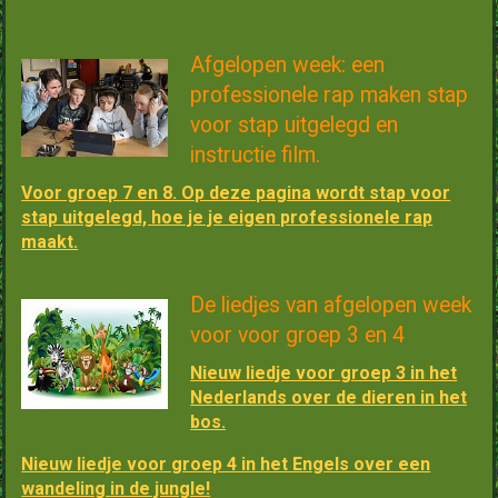
Afgelopen week: een
professionele rap maken stap
voor stap uitgelegd en
instructie film.
Voor groep 7 en 8. Op deze pagina wordt stap voor
stap uitgelegd, hoe je je eigen professionele rap
maakt.
De liedjes van afgelopen week
voor voor groep 3 en 4
Nieuw liedje voor groep 3 in het
Nederlands over de dieren in het
bos.
Nieuw liedje voor groep 4 in het Engels over een
wandeling in de jungle!